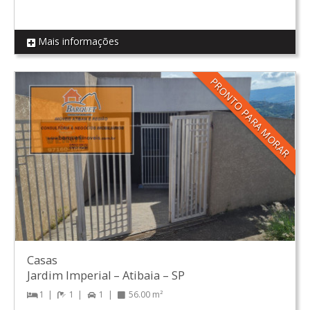
Mais informações
REF AP02
PRONTO PARA MORAR
Casas
Jardim Imperial
–
Atibaia
–
SP
1
1
1
56.00 m²