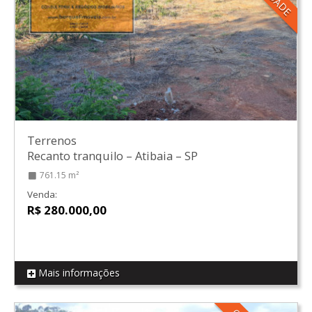
Terrenos
Recanto tranquilo
–
Atibaia
–
SP
761.15 m²
Venda:
R$ 280.000,00
Mais informações
REF T01