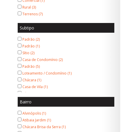
Comercial (1)
Rural (3)
Terrenos (7)
Subtipo
Padrão (2)
Padrão (1)
Sítio (2)
Casa de Condomínio (2)
Padrão (5)
Loteamento / Condomínio (1)
Chácara (1)
Casa de Vila (1)
Térrea (6)
Sobrado Padrão (2)
Bairro
Conjunto/Sala (1)
Alvinópolis (1)
Cobertura Duplex (1)
Atibaia Jardim (1)
Chácara Brisa da Serra (1)