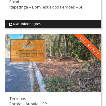
Rural
Itapetinga
–
Bom Jesus dos Perdões
–
SP
Mais informações
REF SI01
EXCLUSIVIDADE
Terrenos
Portão
–
Atibaia
–
SP