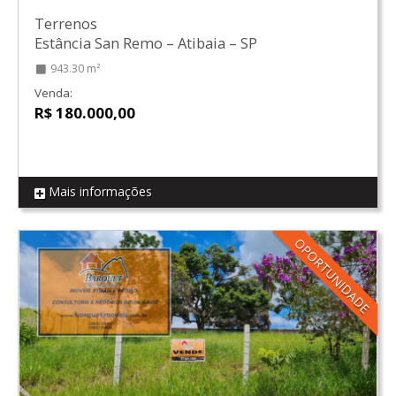
Terrenos
Estância San Remo
–
Atibaia
–
SP
943.30 m²
Venda:
R$ 180.000,00
Mais informações
REF T03
OPORTUNIDADE