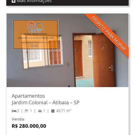
Mais informações
REF CH01
PRONTO PARA MORAR
Apartamentos
Jardim Colonial
–
Atibaia
–
SP
2
1
1
49.71 m²
Venda:
R$ 280.000,00