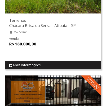
Terrenos
Chácara Brisa da Serra
–
Atibaia
–
SP
752.50 m²
Venda:
R$ 180.000,00
Mais informações
REF T02
VENDIDO