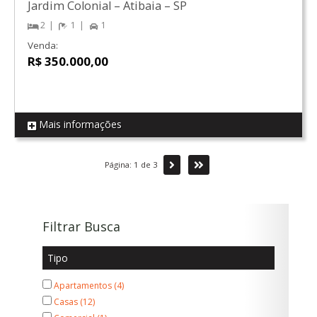
Jardim Colonial
–
Atibaia
–
SP
2
1
1
Venda:
R$ 350.000,00
Mais informações
REF AP03
Próxima
Última
Página: 1 de 3
Filtrar Busca
Tipo
Apartamentos (4)
Casas (12)