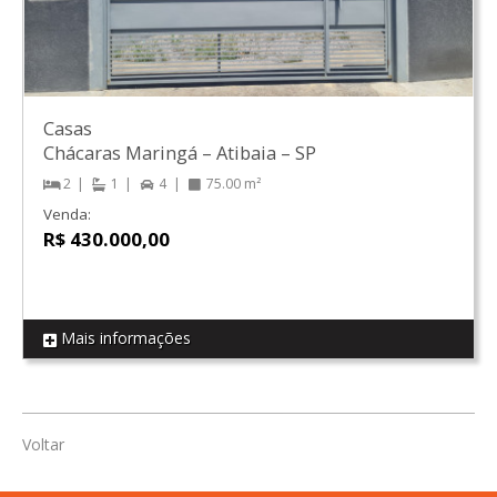
Casas
Chácaras Maringá
–
Atibaia
–
SP
2
1
4
75.00 m²
Venda:
R$ 430.000,00
Mais informações
REF CS06
Voltar