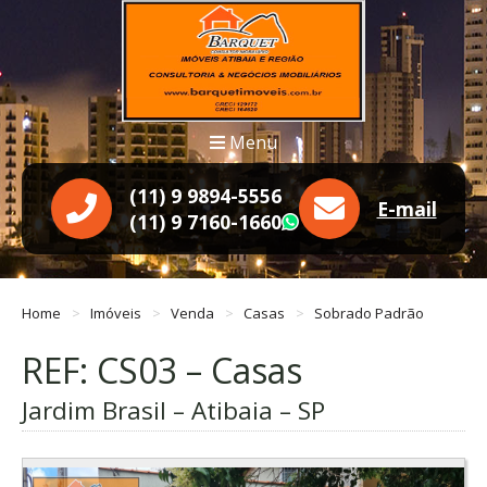
Menu
(11) 9 9894-5556
E-mail
(11) 9 7160-1660
WhatsApp
Home
Imóveis
Venda
Casas
Sobrado Padrão
REF: CS03 – Casas
Jardim Brasil – Atibaia – SP