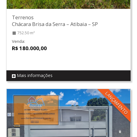
Terrenos
Chácara Brisa da Serra
–
Atibaia
–
SP
752.50 m²
Venda:
R$ 180.000,00
Mais informações
REF T02
LANÇAMENTO