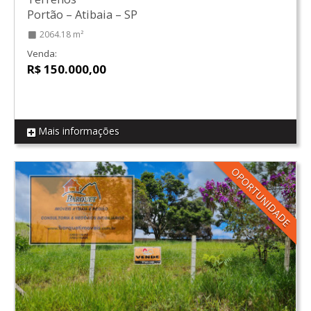
Portão
–
Atibaia
–
SP
2064.18 m²
Venda:
R$ 150.000,00
Mais informações
REF T05
OPORTUNIDADE