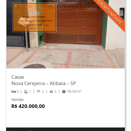
OPORTUNIDADE
Casas
Nova Cerejeira
–
Atibaia
–
SP
3
1
2
2
98.00 m²
Venda:
R$ 420.000,00