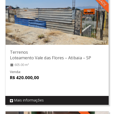
Terrenos
Loteamento Vale das Flores
–
Atibaia
–
SP
605.00 m²
Venda:
R$ 420.000,00
Mais informações
REF T07