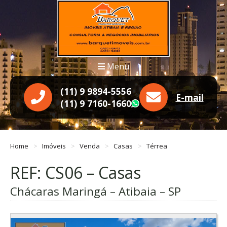
Menu
(11) 9 9894-5556
E-mail
(11) 9 7160-1660
WhatsApp
Home
Imóveis
Venda
Casas
Térrea
REF: CS06 – Casas
Chácaras Maringá – Atibaia – SP